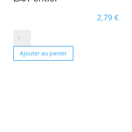
2,79
€
quantité
de
LAIT
Ajouter au panier
entier